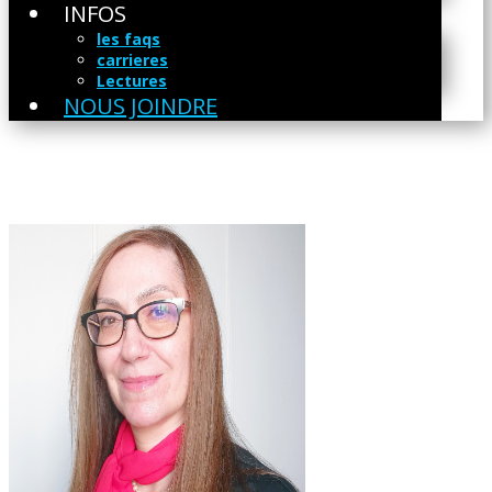
INFOS
les faqs
carrieres
Lectures
NOUS JOINDRE