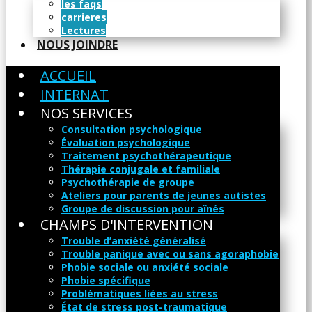
les faqs
carrieres
Lectures
NOUS JOINDRE
ACCUEIL
INTERNAT
NOS SERVICES
Consultation psychologique
Évaluation psychologique
Traitement psychothérapeutique
Thérapie conjugale et familiale
Psychothérapie de groupe
Ateliers pour parents de jeunes autistes
Groupe de discussion pour aînés
CHAMPS D'INTERVENTION
Trouble d’anxiété généralisé
Trouble panique avec ou sans agoraphobie
Phobie sociale ou anxiété sociale
Phobie spécifique
Problématiques liées au stress
État de stress post-traumatique