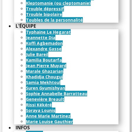
Kleptomanie (ou cleptomanie)
Trouble dépressif
Trouble bipolaire
Toubles de la personnalité
L'ÉQUIPE
​Typhaine Le Hegarat
Jeannette Dia
Koffi Agbemadon
Alexandre Gasse
Julie Bareil
Kamilia Boutarfa
Jean Pierre Muyard
Marale Ghazarian
Khadidja Chougui
Samia Mekhtoul
Suren Gyumishyan
Sophie Annabelle Barratteau
Genevière Breault
Rissi Kékéré
Soraya Lounis
Anne Marie Martinez
Marie Louise Gauthier
INFOS