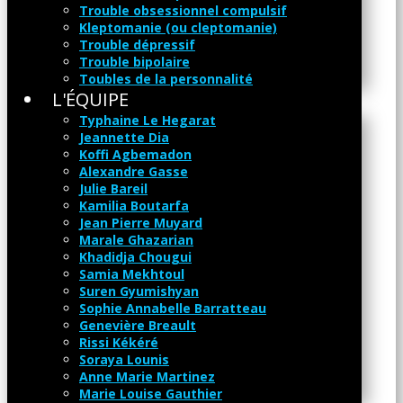
Trouble obsessionnel compulsif
Kleptomanie (ou cleptomanie)
Trouble dépressif
Trouble bipolaire
Toubles de la personnalité
L'ÉQUIPE
​Typhaine Le Hegarat
Jeannette Dia
Koffi Agbemadon
Alexandre Gasse
Julie Bareil
Kamilia Boutarfa
Jean Pierre Muyard
Marale Ghazarian
Khadidja Chougui
Samia Mekhtoul
Suren Gyumishyan
Sophie Annabelle Barratteau
Genevière Breault
Rissi Kékéré
Soraya Lounis
Anne Marie Martinez
Marie Louise Gauthier