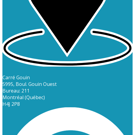
Carré Gouin
5995, Boul. Gouin Ouest
Bureau: 211
Montréal (Québec)
H4J 2P8