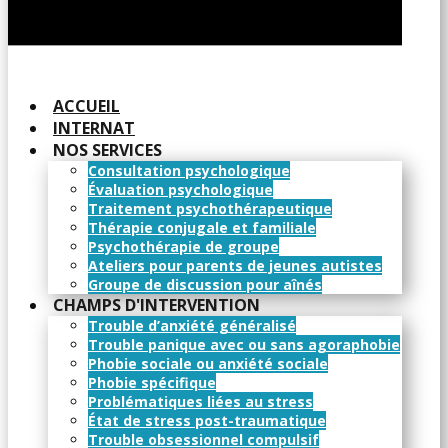
ACCUEIL
INTERNAT
NOS SERVICES
Consultation psychologique
Évaluation psychologique
Traitement psychothérapeutique
Thérapie conjugale et familiale
Psychothérapie de groupe
Ateliers pour parents de jeunes autistes
Groupe de discussion pour aînés
CHAMPS D'INTERVENTION
Trouble d’anxiété généralisé
Trouble panique avec ou sans agoraphobie
Phobie sociale ou anxiété sociale
Phobie spécifique
Problématiques liées au stress
État de stress post-traumatique
Trouble obsessionnel compulsif